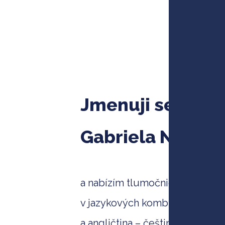
Jmenuji se
Gabriela Nechvá
a nabízím tlumočnické a překla
v jazykových kombinacích švédš
a angličtina – čeština.