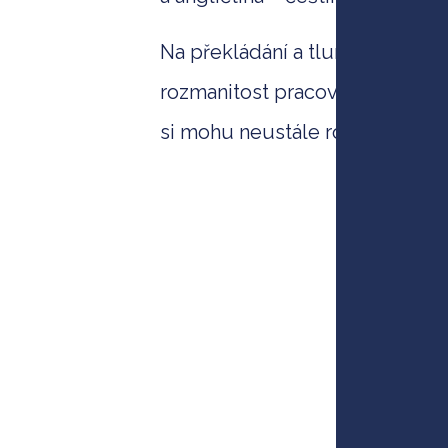
Na překládání a tlumočení mám 
rozmanitost pracovních nabídek
si mohu neustále rozšiřovat zna